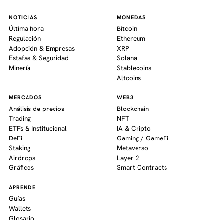
NOTICIAS
MONEDAS
Última hora
Bitcoin
Regulación
Ethereum
Adopción & Empresas
XRP
Estafas & Seguridad
Solana
Minería
Stablecoins
Altcoins
MERCADOS
WEB3
Análisis de precios
Blockchain
Trading
NFT
ETFs & Institucional
IA & Cripto
DeFi
Gaming / GameFi
Staking
Metaverso
Airdrops
Layer 2
Gráficos
Smart Contracts
APRENDE
Guías
Wallets
Glosario