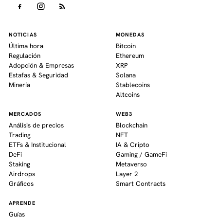
NOTICIAS
MONEDAS
Última hora
Bitcoin
Regulación
Ethereum
Adopción & Empresas
XRP
Estafas & Seguridad
Solana
Minería
Stablecoins
Altcoins
MERCADOS
WEB3
Análisis de precios
Blockchain
Trading
NFT
ETFs & Institucional
IA & Cripto
DeFi
Gaming / GameFi
Staking
Metaverso
Airdrops
Layer 2
Gráficos
Smart Contracts
APRENDE
Guías