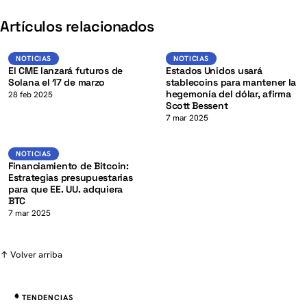
K
Artículos relacionados
SOL
USD
NOTICIAS
NOTICIAS
NOTICIAS
NOTICIAS
El CME lanzará futuros de
Estados Unidos usará
Solana el 17 de marzo
stablecoins para mantener la
hegemonía del dólar, afirma
28 feb 2025
Scott Bessent
K
7 mar 2025
BTC
NOTICIAS
NOTICIAS
Financiamiento de Bitcoin:
Estrategias presupuestarias
para que EE. UU. adquiera
BTC
7 mar 2025
↑ Volver arriba
TENDENCIAS