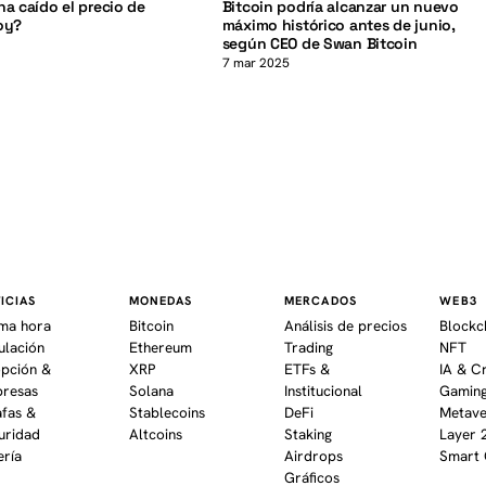
ha caído el precio de
Bitcoin podría alcanzar un nuevo
oy?
máximo histórico antes de junio,
según CEO de Swan Bitcoin
7 mar 2025
ICIAS
MONEDAS
MERCADOS
WEB3
ima hora
Bitcoin
Análisis de precios
Blockc
ulación
Ethereum
Trading
NFT
pción &
XRP
ETFs &
IA & C
resas
Solana
Institucional
Gaming
afas &
Stablecoins
DeFi
Metav
uridad
Altcoins
Staking
Layer 
ería
Airdrops
Smart 
Gráficos