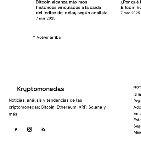
Bitcoin alcanza máximos
¿Por qué 
históricos vinculados a la caída
Bitcoin h
del índice del dólar, según analista
7 mar 2025
7 mar 2025
↑ Volver arriba
Kryptomonedas
NOT
K
Últ
Noticias, análisis y tendencias de las
Reg
criptomonedas: Bitcoin, Ethereum, XRP, Solana y
Ado
Emp
más.
Est
Seg
Min