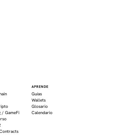
APRENDE
hain
Guías
Wallets
ripto
Glosario
 / GameFi
Calendario
erso
2
Contracts