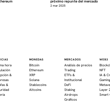
Ethereum
próximo repunte del mercado
2 mar 2025
ICIAS
MONEDAS
MERCADOS
WEB3
ima hora
Bitcoin
Análisis de precios
Blockc
ulación
Ethereum
Trading
NFT
pción &
XRP
ETFs &
IA & C
resas
Solana
Institucional
Gaming
afas &
Stablecoins
DeFi
Metav
uridad
Altcoins
Staking
Layer 
ería
Airdrops
Smart 
Gráficos