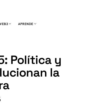
WEB3
APRENDE
 Política y
lucionan la
ra
s