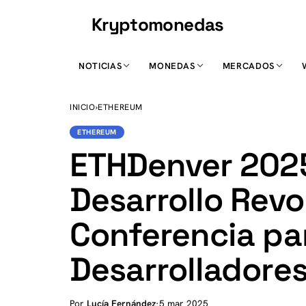
Kryptomonedas
K
NOTICIAS
MONEDAS
MERCADOS
INICIO
›
ETHEREUM
ETHEREUM
ETHDenver 2025:
Desarrollo Revo
Conferencia pa
Desarrolladore
Por
Lucía Fernández
·
5 mar 2025