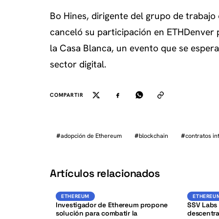
Bo Hines, dirigente del grupo de trabajo
canceló su participación en ETHDenver 
la Casa Blanca, un evento que se espera 
sector digital.
COMPARTIR
#
adopción de Ethereum
#
blockchain
#
contratos in
K
Artículos relacionados
ETH
ETHEREUM
ETHEREU
ETHEREUM
ETHEREUM
Investigador de Ethereum propone
SSV Labs
solución para combatir la
descentra