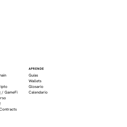
APRENDE
hain
Guías
Wallets
ripto
Glosario
 / GameFi
Calendario
erso
2
Contracts