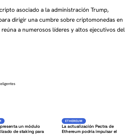
 cripto asociado a la administración Trump,
para dirigir una cumbre sobre criptomonedas en
reúna a numerosos líderes y altos ejecutivos del
teligentes
K
ETH
ETH
M
ETHEREUM
ETHEREUM
 presenta un módulo
La actualización Pectra de
lizado de staking para
Ethereum podría impulsar el