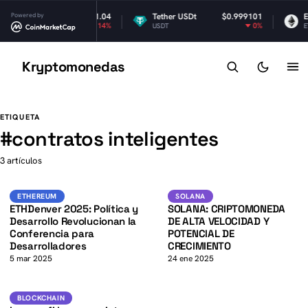
XRP
Powered by
$1.04
Tether USDt
$0.999101
Et
-3.14%
0%
RP
USDT
ET
Kryptomonedas
K
K
ETIQUETA
#
contratos inteligentes
3 artículos
K
SOL
Ethereum
SOLANA
ETHEREUM
SOLANA
ETHDenver 2025: Política y
SOLANA: CRIPTOMONEDA
Desarrollo Revolucionan la
DE ALTA VELOCIDAD Y
Conferencia para
POTENCIAL DE
Desarrolladores
CRECIMIENTO
5 mar 2025
24 ene 2025
Blockchain
BLOCKCHAIN