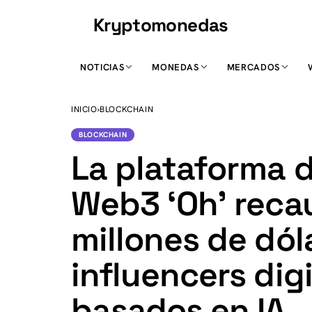
Kryptomonedas
K
NOTICIAS
MONEDAS
MERCADOS
INICIO
›
BLOCKCHAIN
BLOCKCHAIN
La plataforma 
Web3 ‘Oh’ reca
millones de dól
influencers dig
basados en IA