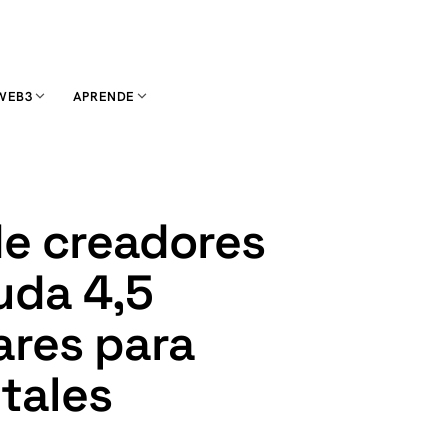
WEB3
APRENDE
de creadores
uda 4,5
ares para
itales