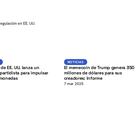
regulación en EE. UU.
K
Noticias
Noticias
NOTICIAS
de EE. UU. lanza un
El memecoin de Trump genera 350
partidista para impulsar
millones de dólares para sus
omonedas
creadores: Informe
7 mar 2025