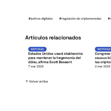
#
activos digitales
#
regulación de criptomonedas
#
K
Artículos relacionados
USD
NOTICIAS
NOTICIAS
NOTICIAS
Estados Unidos usará stablecoins
Congreso 
para mantener la hegemonía del
caucus bi
dólar, afirma Scott Bessent
las cript
7 mar 2025
3 mar 2025
↑ Volver arriba