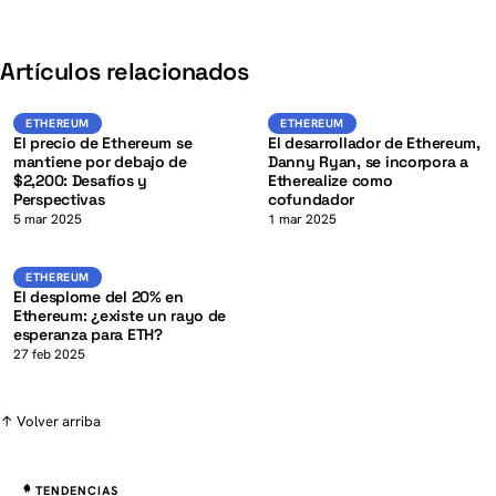
K
Artículos relacionados
ETH
ETH
ETHEREUM
ETHEREUM
ETHEREUM
ETHEREUM
El precio de Ethereum se
El desarrollador de Ethereum,
mantiene por debajo de
Danny Ryan, se incorpora a
$2,200: Desafíos y
Etherealize como
Perspectivas
cofundador
K
5 mar 2025
1 mar 2025
ETH
ETHEREUM
ETHEREUM
El desplome del 20% en
Ethereum: ¿existe un rayo de
esperanza para ETH?
27 feb 2025
↑ Volver arriba
TENDENCIAS