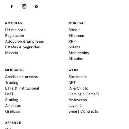
NOTICIAS
MONEDAS
Última hora
Bitcoin
Regulación
Ethereum
Adopción & Empresas
XRP
Estafas & Seguridad
Solana
Minería
Stablecoins
Altcoins
MERCADOS
WEB3
Análisis de precios
Blockchain
Trading
NFT
ETFs & Institucional
IA & Cripto
DeFi
Gaming / GameFi
Staking
Metaverso
Airdrops
Layer 2
Gráficos
Smart Contracts
APRENDE