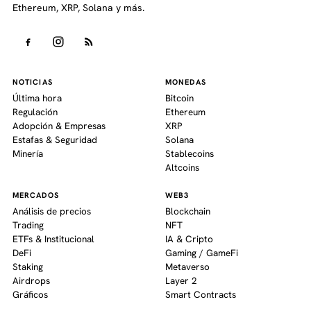
Ethereum, XRP, Solana y más.
NOTICIAS
MONEDAS
Última hora
Bitcoin
Regulación
Ethereum
Adopción & Empresas
XRP
Estafas & Seguridad
Solana
Minería
Stablecoins
Altcoins
MERCADOS
WEB3
Análisis de precios
Blockchain
Trading
NFT
ETFs & Institucional
IA & Cripto
DeFi
Gaming / GameFi
Staking
Metaverso
Airdrops
Layer 2
Gráficos
Smart Contracts