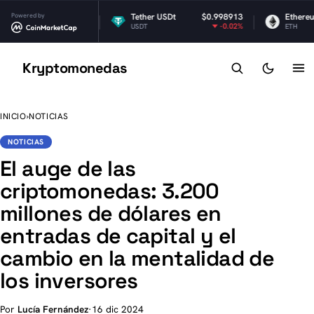
Powered by
$1.05
Tether USDt
$0.998913
Ethereum
-1.63%
-0.02%
USDT
ETH
Kryptomonedas
K
INICIO
›
NOTICIAS
NOTICIAS
El auge de las
criptomonedas: 3.200
millones de dólares en
entradas de capital y el
cambio en la mentalidad de
los inversores
Por
Lucía Fernández
·
16 dic 2024