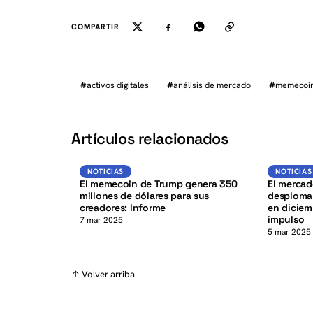
COMPARTIR
#
activos digitales
#
análisis de mercado
#
memecoi
K
Artículos relacionados
Noticias
NOTICIAS
NOTICIAS
El memecoin de Trump genera 350
El merca
millones de dólares para sus
desploma
creadores: Informe
en diciem
impulso
7 mar 2025
5 mar 2025
↑ Volver arriba