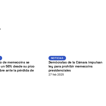
n
K
Noticias
Noticias
NOTICIAS
do de memecoins se
Demócratas de la Cámara impulsan
 un 56% desde su pico
ley para prohibir memecoins
bre ante la pérdida de
presidenciales
27 feb 2025