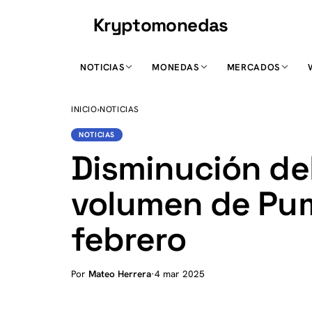
Kryptomonedas
K
NOTICIAS
MONEDAS
MERCADOS
INICIO
›
NOTICIAS
NOTICIAS
Disminución del
volumen de Pu
febrero
Por
Mateo Herrera
·
4 mar 2025