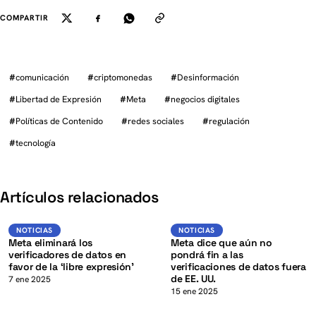
COMPARTIR
#
comunicación
#
criptomonedas
#
Desinformación
#
Libertad de Expresión
#
Meta
#
negocios digitales
#
Políticas de Contenido
#
redes sociales
#
regulación
#
tecnología
K
Artículos relacionados
Noticias
Noticias
NOTICIAS
NOTICIAS
Meta eliminará los
Meta dice que aún no
verificadores de datos en
pondrá fin a las
favor de la ‘libre expresión’
verificaciones de datos fuera
de EE. UU.
7 ene 2025
15 ene 2025