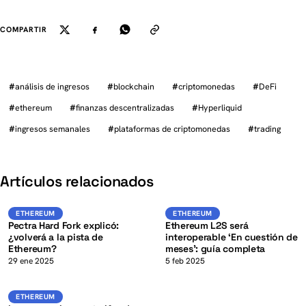
COMPARTIR
#
análisis de ingresos
#
blockchain
#
criptomonedas
#
DeFi
#
ethereum
#
finanzas descentralizadas
#
Hyperliquid
#
ingresos semanales
#
plataformas de criptomonedas
#
trading
K
Artículos relacionados
ETH
ETH
ETHEREUM
ETHEREUM
ETHEREUM
ETHEREUM
Pectra Hard Fork explicó:
Ethereum L2S será
¿volverá a la pista de
interoperable ‘En cuestión de
Ethereum?
meses’: guía completa
K
29 ene 2025
5 feb 2025
ETH
ETHEREUM
ETHEREUM