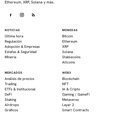
Ethereum, XRP, Solana y más.
NOTICIAS
MONEDAS
Última hora
Bitcoin
Regulación
Ethereum
Adopción & Empresas
XRP
Estafas & Seguridad
Solana
Minería
Stablecoins
Altcoins
MERCADOS
WEB3
Análisis de precios
Blockchain
Trading
NFT
ETFs & Institucional
IA & Cripto
DeFi
Gaming / GameFi
Staking
Metaverso
Airdrops
Layer 2
Gráficos
Smart Contracts