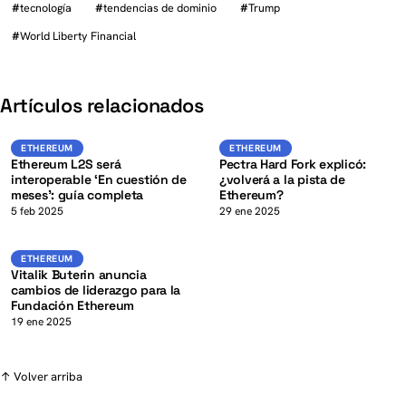
#
tecnología
#
tendencias de dominio
#
Trump
#
World Liberty Financial
K
Artículos relacionados
ETH
ETH
ETHEREUM
ETHEREUM
ETHEREUM
ETHEREUM
Ethereum L2S será
Pectra Hard Fork explicó:
interoperable ‘En cuestión de
¿volverá a la pista de
meses’: guía completa
Ethereum?
K
5 feb 2025
29 ene 2025
ETH
ETHEREUM
ETHEREUM
Vitalik Buterin anuncia
cambios de liderazgo para la
Fundación Ethereum
19 ene 2025
↑ Volver arriba