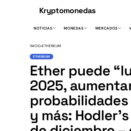
Kryptomonedas
K
NOTICIAS
MONEDAS
MERCADOS
INICIO
›
ETHEREUM
ETHEREUM
Ether puede “l
2025, aumentan
probabilidades
y más: Hodler’s
de diciembre – 