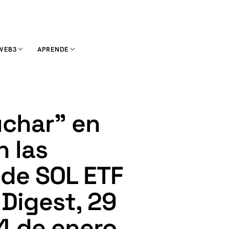
WEB3
APRENDE
uchar” en
 las
 de SOL ETF
 Digest, 29
4 de enero