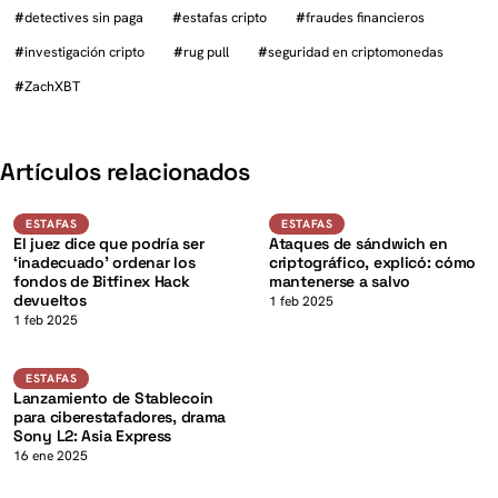
#
detectives sin paga
#
estafas cripto
#
fraudes financieros
#
investigación cripto
#
rug pull
#
seguridad en criptomonedas
#
ZachXBT
K
Artículos relacionados
Estafas
Estafas
ESTAFAS
ESTAFAS
El juez dice que podría ser
Ataques de sándwich en
‘inadecuado’ ordenar los
criptográfico, explicó: cómo
fondos de Bitfinex Hack
mantenerse a salvo
devueltos
K
1 feb 2025
1 feb 2025
USD
ESTAFAS
ESTAFAS
Lanzamiento de Stablecoin
para ciberestafadores, drama
Sony L2: Asia Express
16 ene 2025