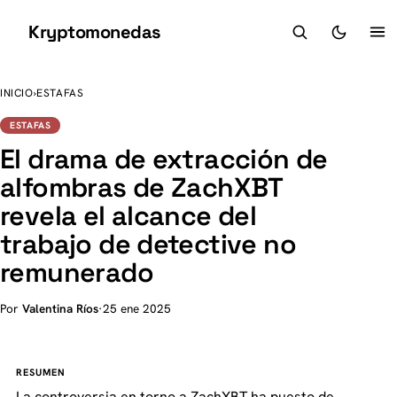
Kryptomonedas
K
INICIO
›
ESTAFAS
ESTAFAS
El drama de extracción de
alfombras de ZachXBT
revela el alcance del
trabajo de detective no
remunerado
Por
Valentina Ríos
·
25 ene 2025
RESUMEN
La controversia en torno a ZachXBT ha puesto de