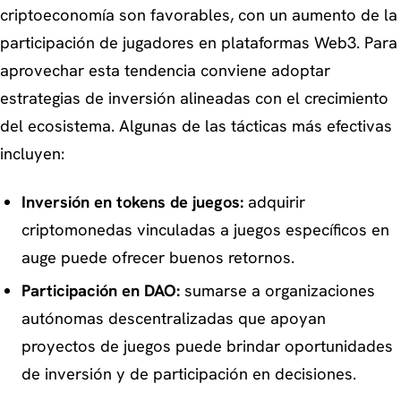
criptoeconomía son favorables, con un aumento de la
participación de jugadores en plataformas Web3. Para
aprovechar esta tendencia conviene adoptar
estrategias de inversión alineadas con el crecimiento
del ecosistema. Algunas de las tácticas más efectivas
incluyen:
Inversión en tokens de juegos:
adquirir
criptomonedas vinculadas a juegos específicos en
auge puede ofrecer buenos retornos.
Participación en DAO:
sumarse a organizaciones
autónomas descentralizadas que apoyan
proyectos de juegos puede brindar oportunidades
de inversión y de participación en decisiones.