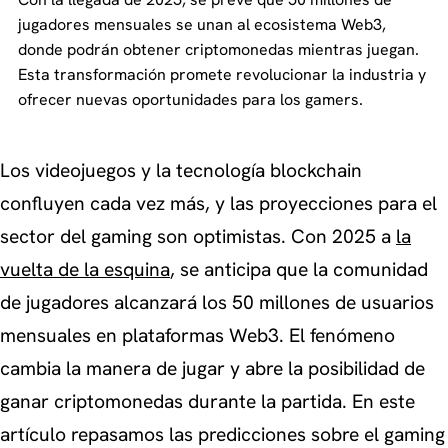
jugadores mensuales se unan al ecosistema Web3,
donde podrán obtener criptomonedas mientras juegan.
Esta transformación promete revolucionar la industria y
ofrecer nuevas oportunidades para los gamers.
Los videojuegos y la tecnología blockchain
confluyen cada vez más, y las proyecciones para el
sector del gaming son optimistas. Con 2025 a
la
vuelta de la esquina
, se anticipa que la comunidad
de jugadores alcanzará los 50 millones de usuarios
mensuales en plataformas Web3. El fenómeno
cambia la manera de jugar y abre la posibilidad de
ganar criptomonedas durante la partida. En este
artículo repasamos las predicciones sobre el gaming