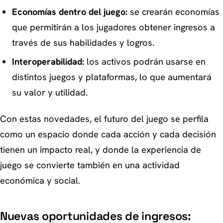
Economías dentro del juego:
se crearán economías
que permitirán a los jugadores obtener ingresos a
través de sus habilidades y logros.
Interoperabilidad:
los activos podrán usarse en
distintos juegos y plataformas, lo que aumentará
su valor y utilidad.
Con estas novedades, el futuro del juego se perfila
como un espacio donde cada acción y cada decisión
tienen un impacto real, y donde la experiencia de
juego se convierte también en una actividad
económica y social.
Nuevas oportunidades de ingresos: