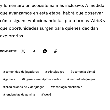
y fomentará un ecosistema más inclusivo. A medida
que
avanzamos en esta etapa
, habrá que observar
cómo siguen evolucionando las plataformas Web3 y
qué oportunidades surgen para quienes decidan
explorarlas.
COMPARTIR
#
comunidad de jugadores
#
criptojuegos
#
economia digital
#
gamers
#
ingresos en criptomonedas
#
mercado de juegos
#
predicciones de videojuegos
#
tecnología blockchain
#
tendencias de gaming
#
Web3