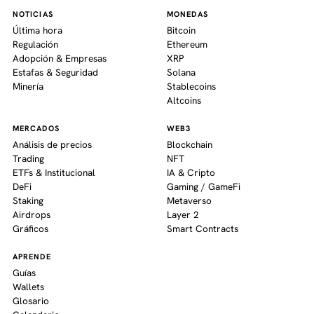
NOTICIAS
MONEDAS
Última hora
Bitcoin
Regulación
Ethereum
Adopción & Empresas
XRP
Estafas & Seguridad
Solana
Minería
Stablecoins
Altcoins
MERCADOS
WEB3
Análisis de precios
Blockchain
Trading
NFT
ETFs & Institucional
IA & Cripto
DeFi
Gaming / GameFi
Staking
Metaverso
Airdrops
Layer 2
Gráficos
Smart Contracts
APRENDE
Guías
Wallets
Glosario