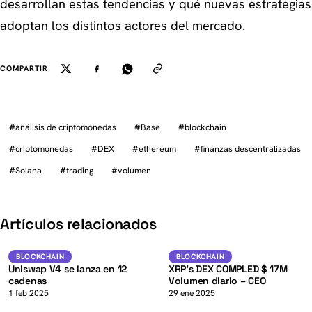
desarrollan estas tendencias y qué nuevas estrategias
adoptan los distintos actores del mercado.
COMPARTIR
#
análisis de criptomonedas
#
Base
#
blockchain
#
criptomonedas
#
DEX
#
ethereum
#
finanzas descentralizadas
#
Solana
#
trading
#
volumen
K
Artículos relacionados
XRP
Blockchain
BLOCKCHAIN
BLOCKCHAIN
BLOCKCHAIN
Uniswap V4 se lanza en 12
XRP’s DEX COMPLED $ 17M
cadenas
Volumen diario – CEO
1 feb 2025
29 ene 2025