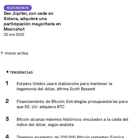
K
SOL
BLOCKCHAIN
BLOCKCHAIN
Dex Júpiter, con sede en
Solana, adquiere una
participación mayoritaria en
Moonshot
25 ene 2025
↑ Volver arriba
TENDENCIAS
Estados Unidos usará stablecoins para mantener la
hegemonía del dólar, afirma Scott Bessent
Financiamiento de Bitcoin: Estrategias presupuestarias para
que EE. UU. adquiera BTC
Bitcoin alcanza máximos históricos vinculados a la caída del
índice del dólar, según analista
Tenemos alrededor de 200,000 Bitcoin restantes: Explica