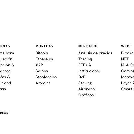
ICIAS
MONEDAS
MERCADOS
WEB3
ima hora
Bitcoin
Análisis de precios
Blockc
ulación
Ethereum
Trading
NFT
pción &
XRP
ETFs &
IA & C
resas
Solana
Institucional
Gaming
afas &
Stablecoins
DeFi
Metav
uridad
Altcoins
Staking
Layer 
ería
Airdrops
Smart 
Gráficos
nedas