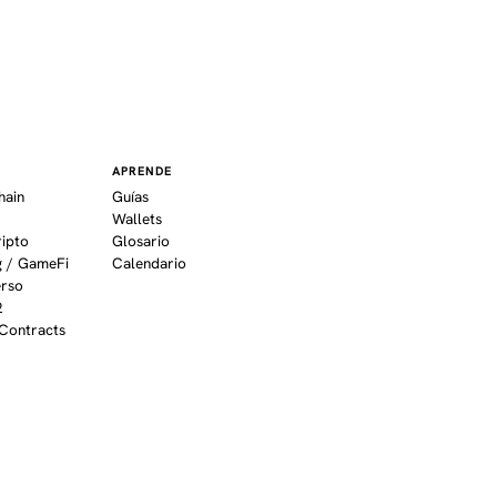
APRENDE
hain
Guías
Wallets
ripto
Glosario
 / GameFi
Calendario
erso
2
Contracts