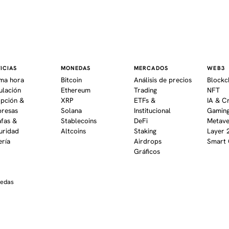
ICIAS
MONEDAS
MERCADOS
WEB3
ima hora
Bitcoin
Análisis de precios
Blockc
ulación
Ethereum
Trading
NFT
pción &
XRP
ETFs &
IA & C
resas
Solana
Institucional
Gaming
afas &
Stablecoins
DeFi
Metav
uridad
Altcoins
Staking
Layer 
ería
Airdrops
Smart 
Gráficos
nedas