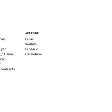
APRENDE
hain
Guías
Wallets
ripto
Glosario
 / GameFi
Calendario
erso
2
Contracts