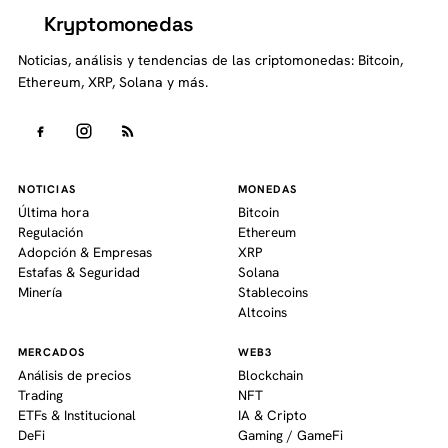
Kryptomonedas
K
Noticias, análisis y tendencias de las criptomonedas: Bitcoin,
Ethereum, XRP, Solana y más.
NOTICIAS
MONEDAS
Última hora
Bitcoin
Regulación
Ethereum
Adopción & Empresas
XRP
Estafas & Seguridad
Solana
Minería
Stablecoins
Altcoins
MERCADOS
WEB3
Análisis de precios
Blockchain
Trading
NFT
ETFs & Institucional
IA & Cripto
DeFi
Gaming / GameFi