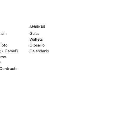
APRENDE
hain
Guías
Wallets
ripto
Glosario
 / GameFi
Calendario
erso
2
Contracts