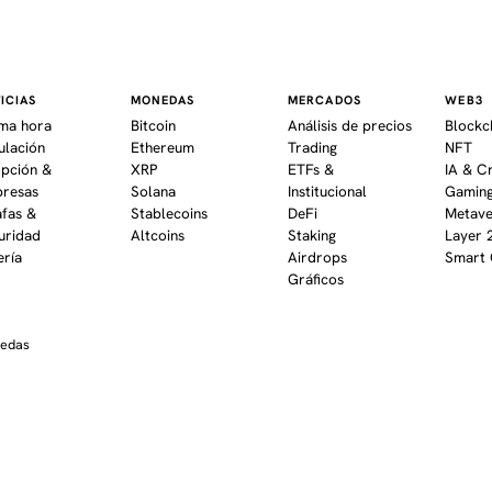
ICIAS
MONEDAS
MERCADOS
WEB3
ima hora
Bitcoin
Análisis de precios
Blockc
ulación
Ethereum
Trading
NFT
pción &
XRP
ETFs &
IA & C
resas
Solana
Institucional
Gaming
afas &
Stablecoins
DeFi
Metav
uridad
Altcoins
Staking
Layer 
ería
Airdrops
Smart 
Gráficos
nedas