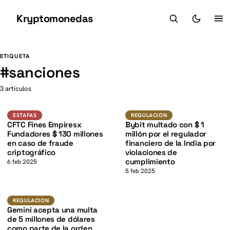
Kryptomonedas
K
K
ETIQUETA
#
sanciones
3 artículos
K
Estafas
Regulacion
ESTAFAS
REGULACION
CFTC Fines Empiresx
Bybit multado con $ 1
Fundadores $ 130 millones
millón por el regulador
en caso de fraude
financiero de la India por
criptográfico
violaciones de
cumplimiento
6 feb 2025
5 feb 2025
Regulacion
REGULACION
Gemini acepta una multa
de 5 millones de dólares
como parte de la orden