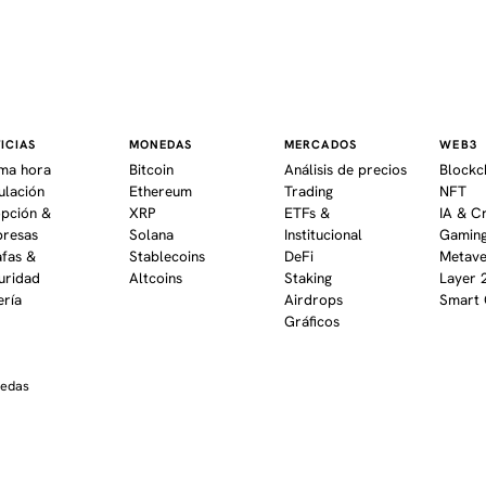
ICIAS
MONEDAS
MERCADOS
WEB3
ima hora
Bitcoin
Análisis de precios
Blockc
ulación
Ethereum
Trading
NFT
pción &
XRP
ETFs &
IA & C
resas
Solana
Institucional
Gaming
afas &
Stablecoins
DeFi
Metav
uridad
Altcoins
Staking
Layer 
ería
Airdrops
Smart 
Gráficos
nedas