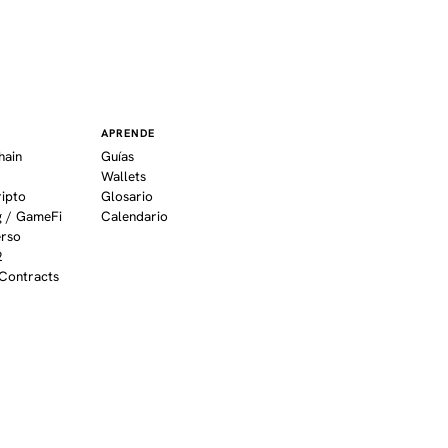
APRENDE
hain
Guías
Wallets
ripto
Glosario
 / GameFi
Calendario
erso
2
Contracts