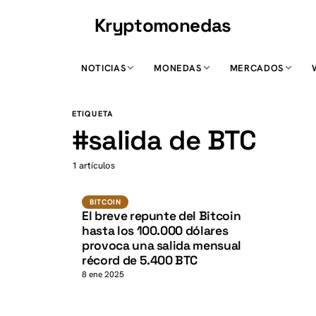
Kryptomonedas
K
NOTICIAS
MONEDAS
MERCADOS
K
ETIQUETA
#
salida de BTC
1 artículos
BTC
BITCOIN
BITCOIN
El breve repunte del Bitcoin
hasta los 100.000 dólares
provoca una salida mensual
récord de 5.400 BTC
8 ene 2025