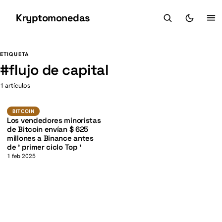
Kryptomonedas
K
K
ETIQUETA
#
flujo de capital
1 artículos
BTC
BITCOIN
BITCOIN
Los vendedores minoristas
de Bitcoin envían $ 625
millones a Binance antes
de ' primer ciclo Top '
1 feb 2025