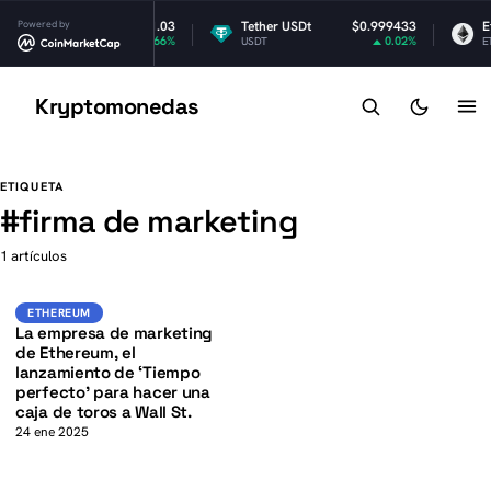
RP
Powered by
$1.03
Tether USDt
$0.999433
Et
0.66%
0.02%
RP
USDT
ET
Kryptomonedas
K
K
ETIQUETA
#
firma de marketing
1 artículos
ETH
ETHEREUM
ETHEREUM
La empresa de marketing
de Ethereum, el
lanzamiento de ‘Tiempo
perfecto’ para hacer una
caja de toros a Wall St.
24 ene 2025