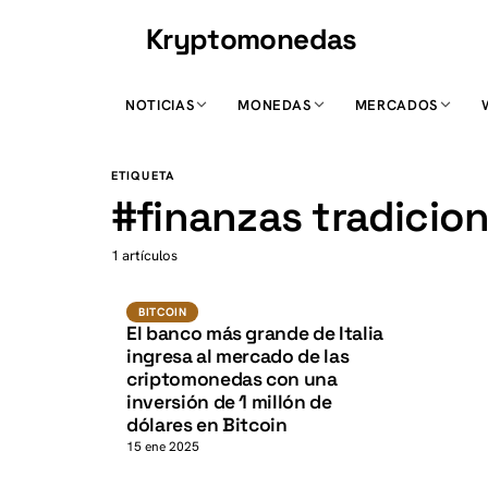
Kryptomonedas
K
NOTICIAS
MONEDAS
MERCADOS
K
ETIQUETA
#
finanzas tradicio
1 artículos
BTC
BITCOIN
BITCOIN
El banco más grande de Italia
ingresa al mercado de las
criptomonedas con una
inversión de 1 millón de
dólares en Bitcoin
15 ene 2025