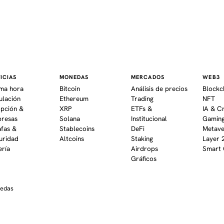
ICIAS
MONEDAS
MERCADOS
WEB3
ima hora
Bitcoin
Análisis de precios
Blockc
ulación
Ethereum
Trading
NFT
pción &
XRP
ETFs &
IA & C
resas
Solana
Institucional
Gaming
afas &
Stablecoins
DeFi
Metav
uridad
Altcoins
Staking
Layer 
ería
Airdrops
Smart 
Gráficos
nedas