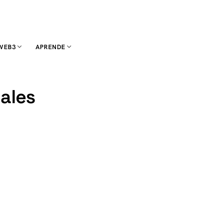
WEB3
APRENDE
nales