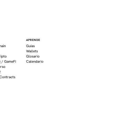
APRENDE
hain
Guías
Wallets
ripto
Glosario
 / GameFi
Calendario
erso
2
Contracts