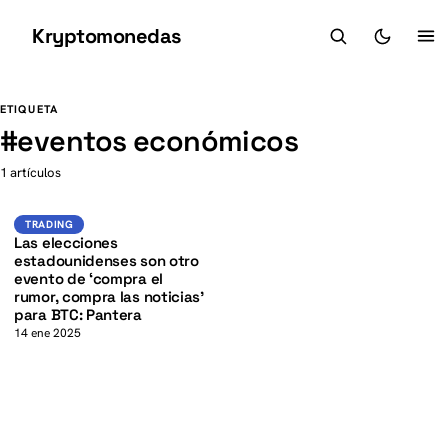
Kryptomonedas
K
K
ETIQUETA
#
eventos económicos
1 artículos
BTC
TRADING
TRADING
Las elecciones
estadounidenses son otro
evento de ‘compra el
rumor, compra las noticias’
para BTC: Pantera
14 ene 2025