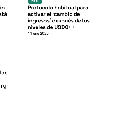
DEFI
in
Protocolo habitual para
K
stá
activar el ‘cambio de
ingresos’ después de los
niveles de USD0++
11 ene 2025
los
n y