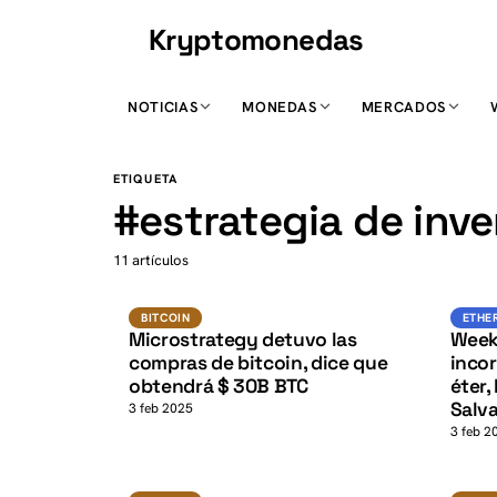
Kryptomonedas
K
NOTICIAS
MONEDAS
MERCADOS
K
ETIQUETA
#
estrategia de inve
11 artículos
BTC
K
BITCOIN
BITCOIN
ETHE
Microstrategy detuvo las
Week
compras de bitcoin, dice que
incor
obtendrá $ 30B BTC
éter,
Salv
3 feb 2025
3 feb 2
BTC