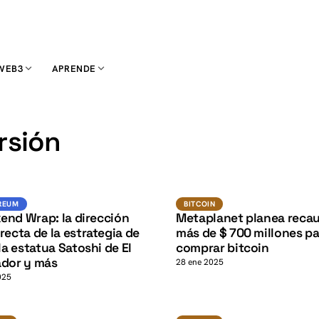
WEB3
APRENDE
K
rsión
BTC
K
Ethereum
BITCOIN
REUM
BITCOIN
end Wrap: la dirección
Metaplanet planea reca
recta de la estrategia de
más de $ 700 millones p
 la estatua Satoshi de El
comprar bitcoin
ador y más
28 ene 2025
025
BTC
BTC