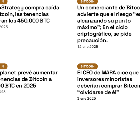
N
BITCOIN
OIN
BITCOIN
oStrategy compra caída
Un comerciante de Bitco
K
tcoin, las tenencias
advierte que el riesgo “e
ran los 450.000 BTC
alcanzando su punto
máximo”; En el ciclo
 2025
criptográfico, se pide
precaución.
12 ene 2025
BTC
BTC
N
BITCOIN
OIN
BITCOIN
planet prevé aumentar
El CEO de MARA dice que 
enencias de Bitcoin a
inversores minoristas
00 BTC en 2025
deberían comprar Bitcoi
“olvidarse de él”
025
3 ene 2025