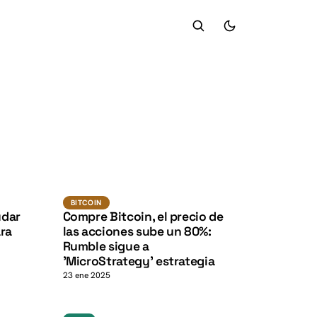
K
K
BTC
K
K
BITCOIN
BITCOIN
udar
Compre Bitcoin, el precio de
ara
las acciones sube un 80%:
Rumble sigue a
'MicroStrategy' estrategia
23 ene 2025
defi