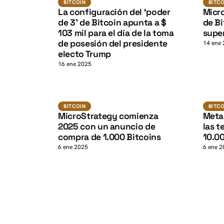
BITCOIN
BITCOI
BITCOIN
BITC
La configuración del ‘poder
Micr
K
de 3’ de Bitcoin apunta a $
de Bi
103 mil para el día de la toma
supe
de posesión del presidente
14 ene
electo Trump
16 ene 2025
Bitcoin
BITCOI
BITCOIN
BITC
MicroStrategy comienza
Meta
2025 con un anuncio de
las t
compra de 1.000 Bitcoins
10.0
6 ene 2025
6 ene 2