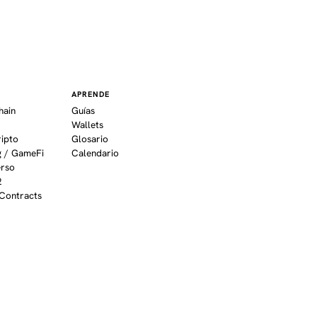
APRENDE
hain
Guías
Wallets
ripto
Glosario
 / GameFi
Calendario
erso
2
Contracts