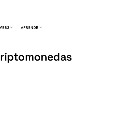
WEB3
APRENDE
 criptomonedas