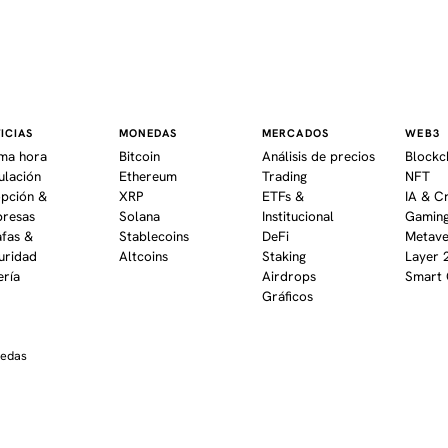
ICIAS
MONEDAS
MERCADOS
WEB3
ima hora
Bitcoin
Análisis de precios
Blockc
ulación
Ethereum
Trading
NFT
pción &
XRP
ETFs &
IA & C
resas
Solana
Institucional
Gaming
afas &
Stablecoins
DeFi
Metav
uridad
Altcoins
Staking
Layer 
ería
Airdrops
Smart 
Gráficos
nedas