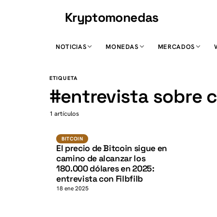
Kryptomonedas
K
NOTICIAS
MONEDAS
MERCADOS
K
ETIQUETA
#
entrevista sobre
1 artículos
BTC
BITCOIN
BITCOIN
El precio de Bitcoin sigue en
camino de alcanzar los
180.000 dólares en 2025:
entrevista con Filbfilb
18 ene 2025