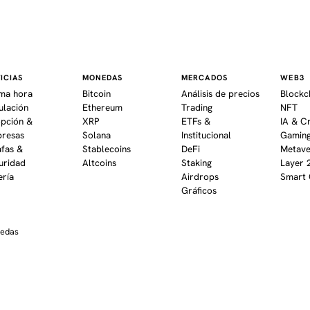
ICIAS
MONEDAS
MERCADOS
WEB3
ima hora
Bitcoin
Análisis de precios
Blockc
ulación
Ethereum
Trading
NFT
pción &
XRP
ETFs &
IA & C
resas
Solana
Institucional
Gaming
afas &
Stablecoins
DeFi
Metav
uridad
Altcoins
Staking
Layer 
ería
Airdrops
Smart 
Gráficos
nedas