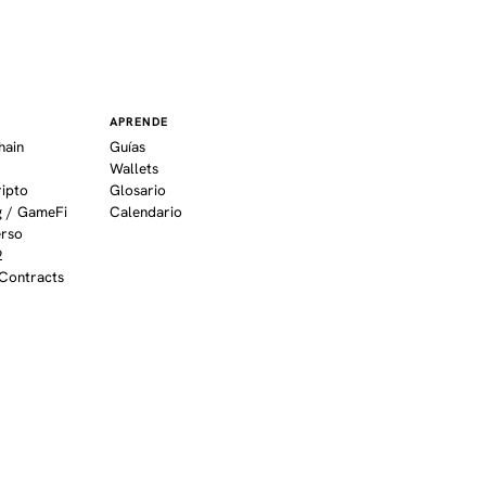
APRENDE
hain
Guías
Wallets
ripto
Glosario
 / GameFi
Calendario
erso
2
Contracts