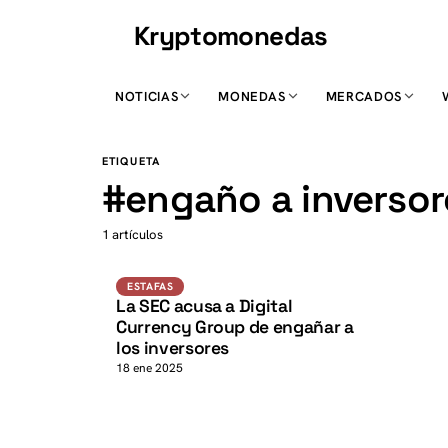
Kryptomonedas
K
NOTICIAS
MONEDAS
MERCADOS
K
ETIQUETA
#
engaño a inversor
1 artículos
Estafas
ESTAFAS
La SEC acusa a Digital
Currency Group de engañar a
los inversores
18 ene 2025