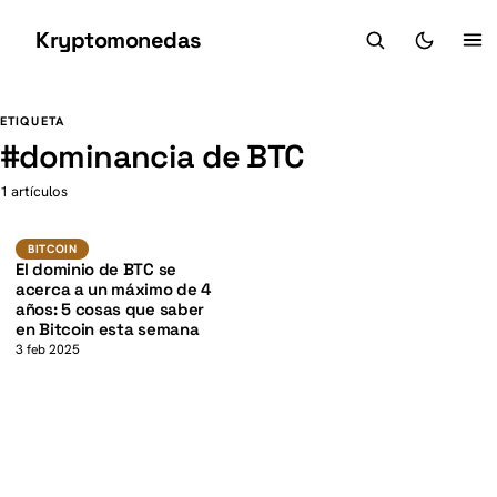
Kryptomonedas
K
K
ETIQUETA
#
dominancia de BTC
1 artículos
BTC
BITCOIN
BITCOIN
El dominio de BTC se
acerca a un máximo de 4
años: 5 cosas que saber
en Bitcoin esta semana
3 feb 2025