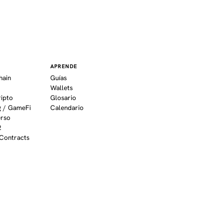
APRENDE
hain
Guías
Wallets
ripto
Glosario
 / GameFi
Calendario
erso
2
Contracts