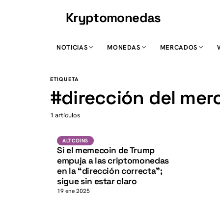
Kryptomonedas
K
NOTICIAS
MONEDAS
MERCADOS
K
ETIQUETA
#
dirección del me
1 artículos
Altcoins
ALTCOINS
Si el memecoin de Trump
empuja a las criptomonedas
en la “dirección correcta”;
sigue sin estar claro
19 ene 2025