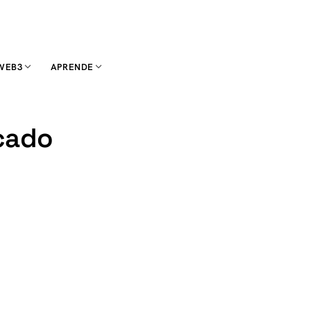
WEB3
APRENDE
rcado