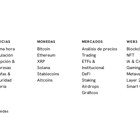
ICIAS
MONEDAS
MERCADOS
WEB3
ima hora
Bitcoin
Análisis de precios
Blockc
ulación
Ethereum
Trading
NFT
pción &
XRP
ETFs &
IA & C
resas
Solana
Institucional
Gaming
afas &
Stablecoins
DeFi
Metav
uridad
Altcoins
Staking
Layer 
ería
Airdrops
Smart 
Gráficos
nedas