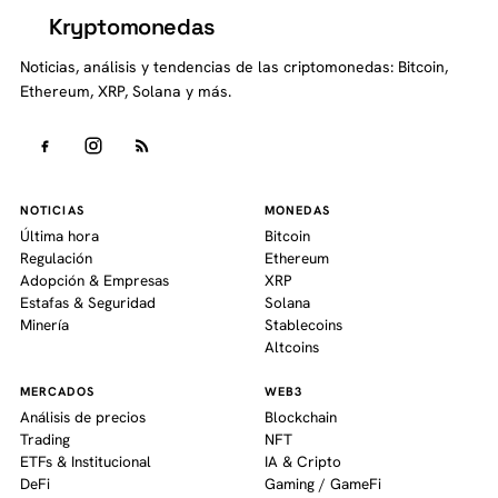
Kryptomonedas
K
Noticias, análisis y tendencias de las criptomonedas: Bitcoin,
Ethereum, XRP, Solana y más.
NOTICIAS
MONEDAS
Última hora
Bitcoin
Regulación
Ethereum
Adopción & Empresas
XRP
Estafas & Seguridad
Solana
Minería
Stablecoins
Altcoins
MERCADOS
WEB3
Análisis de precios
Blockchain
Trading
NFT
ETFs & Institucional
IA & Cripto
DeFi
Gaming / GameFi