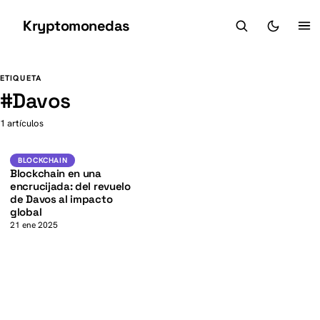
Kryptomonedas
K
K
ETIQUETA
#
Davos
1 artículos
Blockchain
BLOCKCHAIN
Blockchain en una
encrucijada: del revuelo
de Davos al impacto
global
21 ene 2025