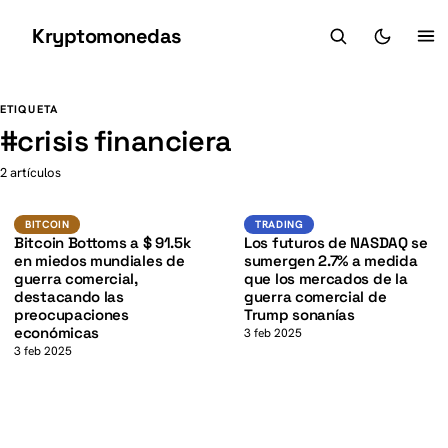
Kryptomonedas
K
K
ETIQUETA
#
crisis financiera
2 artículos
BTC
Trading
BITCOIN
BITCOIN
TRADING
Bitcoin Bottoms a $ 91.5k
Los futuros de NASDAQ se
en miedos mundiales de
sumergen 2.7% a medida
guerra comercial,
que los mercados de la
destacando las
guerra comercial de
preocupaciones
Trump sonanías
económicas
3 feb 2025
3 feb 2025