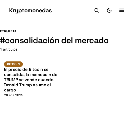
Kryptomonedas
K
K
ETIQUETA
#
consolidación del mercado
1 artículos
BTC
BITCOIN
BITCOIN
El precio de Bitcoin se
consolida, la memecoin de
TRUMP se vende cuando
Donald Trump asume el
cargo
20 ene 2025