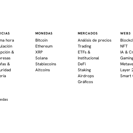
ICIAS
MONEDAS
MERCADOS
WEB3
ima hora
Bitcoin
Análisis de precios
Blockc
ulación
Ethereum
Trading
NFT
pción &
XRP
ETFs &
IA & C
resas
Solana
Institucional
Gaming
afas &
Stablecoins
DeFi
Metav
uridad
Altcoins
Staking
Layer 
ería
Airdrops
Smart 
Gráficos
nedas