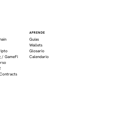
APRENDE
hain
Guías
Wallets
ripto
Glosario
 / GameFi
Calendario
erso
2
Contracts