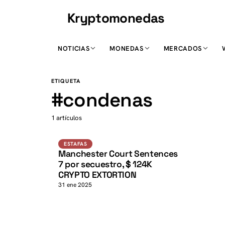
Kryptomonedas
K
NOTICIAS
MONEDAS
MERCADOS
K
ETIQUETA
#
condenas
1 artículos
Estafas
ESTAFAS
Manchester Court Sentences
7 por secuestro, $ 124K
CRYPTO EXTORTION
31 ene 2025