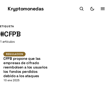
Kryptomonedas
K
K
ETIQUETA
#
CFPB
1 artículos
Regulacion
REGULACION
CFPB propone que las
empresas de cifrado
reembolsen a los usuarios
los fondos perdidos
debido a los ataques
10 ene 2025