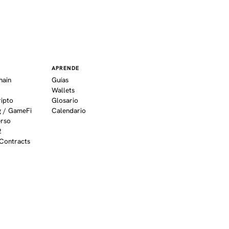
APRENDE
hain
Guías
Wallets
ripto
Glosario
 / GameFi
Calendario
erso
2
Contracts