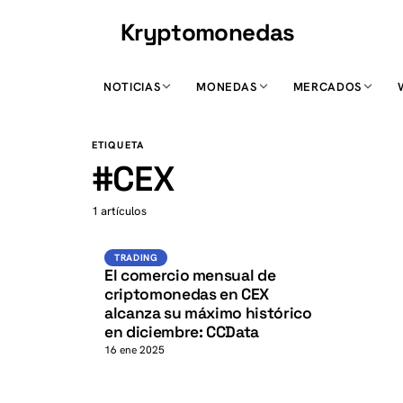
Kryptomonedas
K
NOTICIAS
MONEDAS
MERCADOS
K
ETIQUETA
#
CEX
1 artículos
Trading
TRADING
El comercio mensual de
criptomonedas en CEX
alcanza su máximo histórico
en diciembre: CCData
16 ene 2025