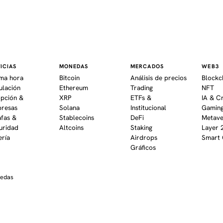
ICIAS
MONEDAS
MERCADOS
WEB3
ima hora
Bitcoin
Análisis de precios
Blockc
ulación
Ethereum
Trading
NFT
pción &
XRP
ETFs &
IA & C
resas
Solana
Institucional
Gaming
afas &
Stablecoins
DeFi
Metav
uridad
Altcoins
Staking
Layer 
ería
Airdrops
Smart 
Gráficos
nedas