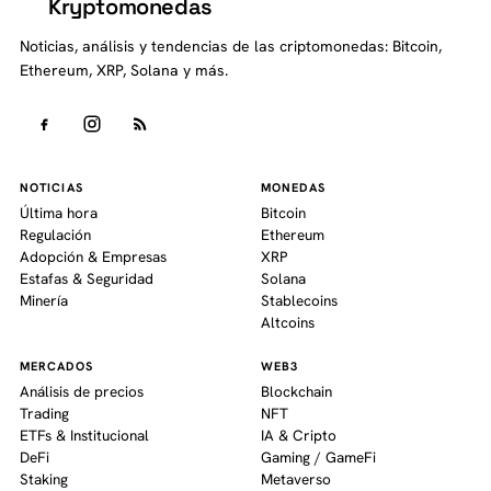
Kryptomonedas
K
Noticias, análisis y tendencias de las criptomonedas: Bitcoin,
Ethereum, XRP, Solana y más.
NOTICIAS
MONEDAS
Última hora
Bitcoin
Regulación
Ethereum
Adopción & Empresas
XRP
Estafas & Seguridad
Solana
Minería
Stablecoins
Altcoins
MERCADOS
WEB3
Análisis de precios
Blockchain
Trading
NFT
ETFs & Institucional
IA & Cripto
DeFi
Gaming / GameFi
Staking
Metaverso