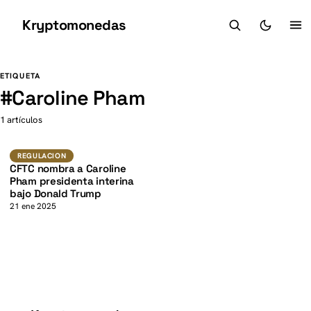
Kryptomonedas
K
K
ETIQUETA
#
Caroline Pham
1 artículos
Regulacion
REGULACION
CFTC nombra a Caroline
Pham presidenta interina
bajo Donald Trump
21 ene 2025