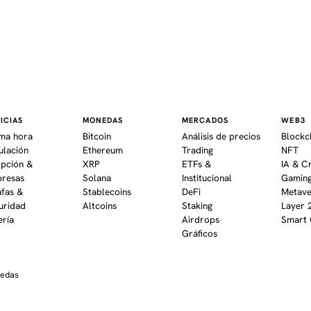
ICIAS
MONEDAS
MERCADOS
WEB3
ima hora
Bitcoin
Análisis de precios
Blockc
ulación
Ethereum
Trading
NFT
pción &
XRP
ETFs &
IA & C
resas
Solana
Institucional
Gaming
afas &
Stablecoins
DeFi
Metav
uridad
Altcoins
Staking
Layer 
ería
Airdrops
Smart 
Gráficos
nedas