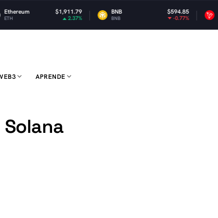
thereum
$1,911.79
BNB
$594.85
TR
2.37%
-0.77%
TH
BNB
TRX
WEB3
APRENDE
e Solana