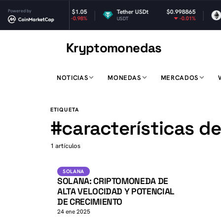
XRP
Powered by
$1.05
Tether USDt
$0.998865
E
-0.98%
-0.01%
XRP
USDT
E
Kryptomonedas
K
NOTICIAS
MONEDAS
MERCADOS
K
ETIQUETA
#
características d
1 artículos
SOL
SOLANA
SOLANA
SOLANA: CRIPTOMONEDA DE
ALTA VELOCIDAD Y POTENCIAL
DE CRECIMIENTO
24 ene 2025