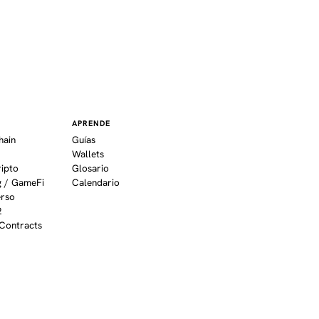
APRENDE
hain
Guías
Wallets
ripto
Glosario
 / GameFi
Calendario
erso
2
Contracts