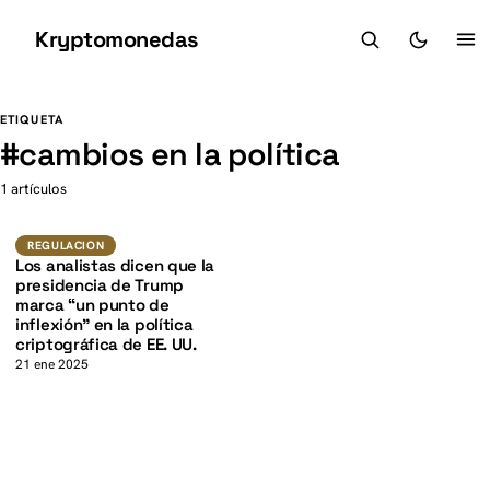
Kryptomonedas
K
K
ETIQUETA
#
cambios en la política
1 artículos
Regulacion
REGULACION
Los analistas dicen que la
presidencia de Trump
marca “un punto de
inflexión” en la política
criptográfica de EE. UU.
21 ene 2025