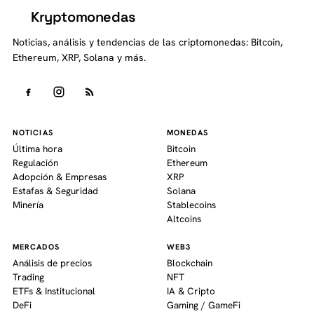
Kryptomonedas
K
Noticias, análisis y tendencias de las criptomonedas: Bitcoin,
Ethereum, XRP, Solana y más.
NOTICIAS
MONEDAS
Última hora
Bitcoin
Regulación
Ethereum
Adopción & Empresas
XRP
Estafas & Seguridad
Solana
Minería
Stablecoins
Altcoins
MERCADOS
WEB3
Análisis de precios
Blockchain
Trading
NFT
ETFs & Institucional
IA & Cripto
DeFi
Gaming / GameFi