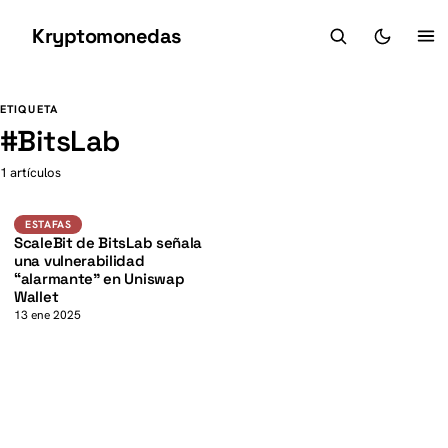
Kryptomonedas
K
K
ETIQUETA
#
BitsLab
1 artículos
Estafas
ESTAFAS
ScaleBit de BitsLab señala
una vulnerabilidad
“alarmante” en Uniswap
Wallet
13 ene 2025