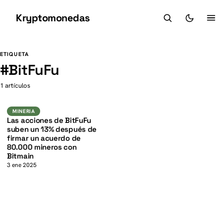
Kryptomonedas
K
K
ETIQUETA
#
BitFuFu
1 artículos
Mineria
MINERIA
Las acciones de BitFuFu
suben un 13% después de
firmar un acuerdo de
80.000 mineros con
Bitmain
3 ene 2025