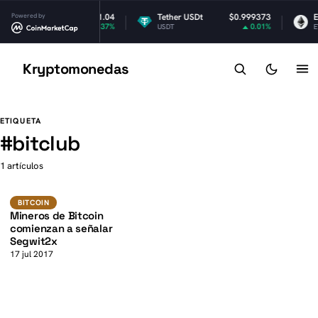
XRP
Powered by
$1.04
Tether USDt
$0.999373
Et
0.37%
0.01%
RP
USDT
ET
Kryptomonedas
K
K
ETIQUETA
#
bitclub
1 artículos
BTC
BITCOIN
BITCOIN
Mineros de Bitcoin
comienzan a señalar
Segwit2x
17 jul 2017