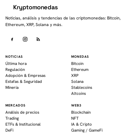
Kryptomonedas
K
Noticias, análisis y tendencias de las criptomonedas: Bitcoin,
Ethereum, XRP, Solana y más.
NOTICIAS
MONEDAS
Última hora
Bitcoin
Regulación
Ethereum
Adopción & Empresas
XRP
Estafas & Seguridad
Solana
Minería
Stablecoins
Altcoins
MERCADOS
WEB3
Análisis de precios
Blockchain
Trading
NFT
ETFs & Institucional
IA & Cripto
DeFi
Gaming / GameFi