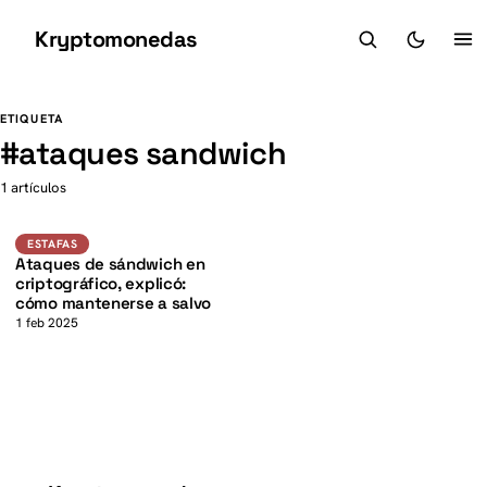
Kryptomonedas
K
K
ETIQUETA
#
ataques sandwich
1 artículos
Estafas
ESTAFAS
Ataques de sándwich en
criptográfico, explicó:
cómo mantenerse a salvo
1 feb 2025