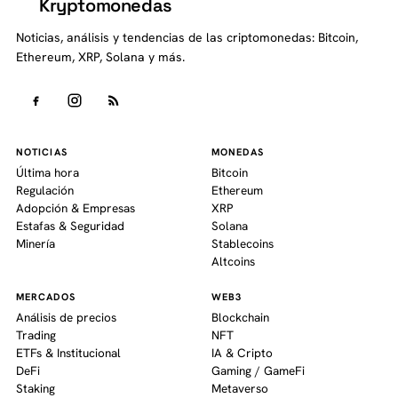
Kryptomonedas
K
Noticias, análisis y tendencias de las criptomonedas: Bitcoin,
Ethereum, XRP, Solana y más.
NOTICIAS
MONEDAS
Última hora
Bitcoin
Regulación
Ethereum
Adopción & Empresas
XRP
Estafas & Seguridad
Solana
Minería
Stablecoins
Altcoins
MERCADOS
WEB3
Análisis de precios
Blockchain
Trading
NFT
ETFs & Institucional
IA & Cripto
DeFi
Gaming / GameFi
Staking
Metaverso