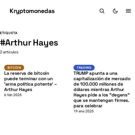
Kryptomonedas
K
K
ETIQUETA
#
Arthur Hayes
2 artículos
BTC
Trading
BITCOIN
BITCOIN
TRADING
La reserva de bitcoin
TRUMP apunta a una
puede terminar con un
capitalización de mercado
‘arma política potente’ –
de 100.000 millones de
Arthur Hayes
dólares mientras Arthur
Hayes pide a los “degens”
6 feb 2025
que se mantengan firmes.
para celebrar
19 ene 2025